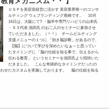
の 教育メカニズム・・ 】
ＵＳＰを美容室経営に活かす 美容業界唯一のコンサ
ルティング ウェブランディング尾崎です。 10月
16日は、大阪にて? ・脳卒中専門リハビリの山本氏
・Ｓ３代表 池田氏 のお二人のセミナーに参加させ
ていただきました。（＾＾） チームビルティング
支援メニューの１つに 「効き脳診断」があるので、
【脳】について学びを深めたいなぁ～と思ってい
たタイミングに 「脳の仕組を知る事で、伝えるから
伝わる教育」 というセミナーを池田氏より招待いた
だきました。 こんな奇跡的なタイミングだったの
合わせたカスタムを実施しております。 脳の仕組を知る